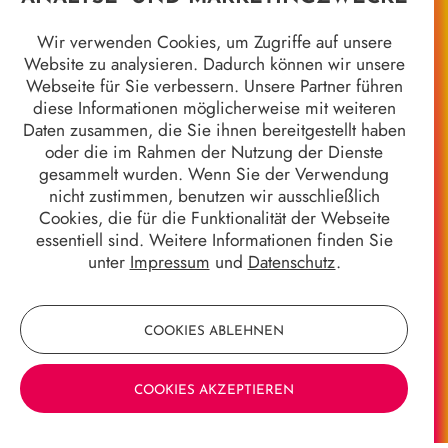
Wir verwenden Cookies, um Zugriffe auf unsere
Website zu analysieren. Dadurch können wir unsere
Webseite für Sie verbessern. Unsere Partner führen
diese Informationen möglicherweise mit weiteren
Daten zusammen, die Sie ihnen bereitgestellt haben
Unsere Kontaktdaten
oder die im Rahmen der Nutzung der Dienste
Magistrat der Universitätsstadt Marburg
gesammelt wurden. Wenn Sie der Verwendung
Fachdienst Kultur
nicht zustimmen, benutzen wir ausschließlich
Gerhard-Jahn-Platz 1
Cookies, die für die Funktionalität der Webseite
35037 Marburg
essentiell sind. Weitere Informationen finden Sie
unter
Impressum
und
Datenschutz
.
E-Mail:
kultur@marburg-stadt.de
COOKIES ABLEHNEN
Quicklinks
COOKIES AKZEPTIEREN
Jahrhundertgalerie
Marburger Kameramuseum