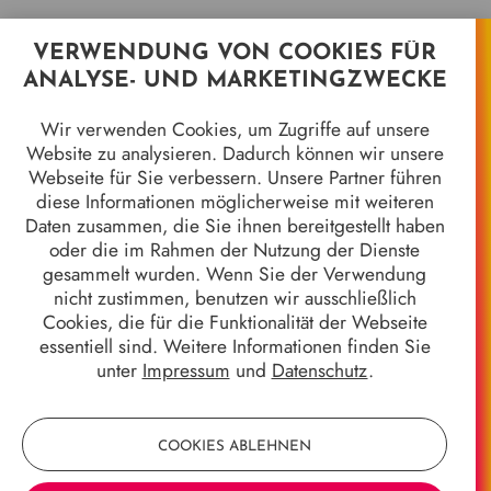
VERWENDUNG VON COOKIES FÜR
Quicklinks
ANALYSE- UND MARKETINGZWECKE
Jahrhundertgalerie
Wir verwenden Cookies, um Zugriffe auf unsere
Marburger Kameramuseum
Website zu analysieren. Dadurch können wir unsere
8 Jahrhunderte in 8 Objekten
Webseite für Sie verbessern. Unsere Partner führen
Stadtgeschichten
diese Informationen möglicherweise mit weiteren
Wir alle sind Marburg - 50 Jahre Gebietsreform
Daten zusammen, die Sie ihnen bereitgestellt haben
Stück für Stück
oder die im Rahmen der Nutzung der Dienste
Stadtgeschichte*n
gesammelt wurden. Wenn Sie der Verwendung
Galerie der Marburger Oberbürgermeister
nicht zustimmen, benutzen wir ausschließlich
Allgemeines
Cookies, die für die Funktionalität der Webseite
Anfahrt & Kontakt
essentiell sind. Weitere Informationen finden Sie
Öffnungszeiten & Eintrittspreise
unter
Impressum
und
Datenschutz
.
Impressum
Datenschutz
COOKIES ABLEHNEN