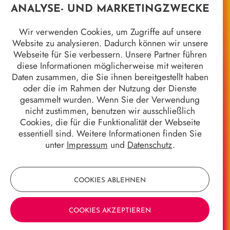
ANALYSE- UND MARKETINGZWECKE
Wir verwenden Cookies, um Zugriffe auf unsere
Website zu analysieren. Dadurch können wir unsere
Webseite für Sie verbessern. Unsere Partner führen
diese Informationen möglicherweise mit weiteren
Daten zusammen, die Sie ihnen bereitgestellt haben
Unsere Kontaktdaten
oder die im Rahmen der Nutzung der Dienste
Magistrat der Universitätsstadt Marburg
gesammelt wurden. Wenn Sie der Verwendung
Fachdienst Kultur
nicht zustimmen, benutzen wir ausschließlich
Gerhard-Jahn-Platz 1
Cookies, die für die Funktionalität der Webseite
35037 Marburg
essentiell sind. Weitere Informationen finden Sie
unter
Impressum
und
Datenschutz
.
E-Mail:
kultur@marburg-stadt.de
COOKIES ABLEHNEN
Quicklinks
COOKIES AKZEPTIEREN
Jahrhundertgalerie