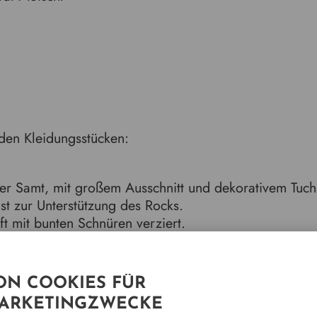
den Kleidungsstücken:
der Samt, mit großem Ausschnitt und dekorativem Tuch
st zur Unterstützung des Rocks.
t mit bunten Schnüren verziert.
zum Rock.
chnatz“ gesteckt.
N COOKIES FÜR
MARKETINGZWECKE