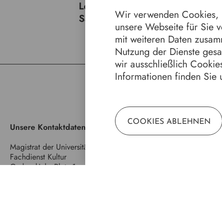
Leinenhemd
: Mit besticktem Brust
Wir verwenden Cookies, u
Samtweste
: Blumenbestickt.
unsere Webseite für Sie 
mit weiteren Daten zusam
Nutzung der Dienste ges
wir ausschließlich Cookies
Informationen finden Sie 
COOKIES ABLEHNEN
Unsere Kontaktdaten
Quic
Magistrat der Universitätsstadt Marburg
Jahr
Fachdienst Kultur
Mar
Gerhard-Jahn-Platz 1
8 Ja
35037 Marburg
Stad
Wir 
E-Mail:
kultur@marburg-stadt.de
Stüc
Stad
Gale