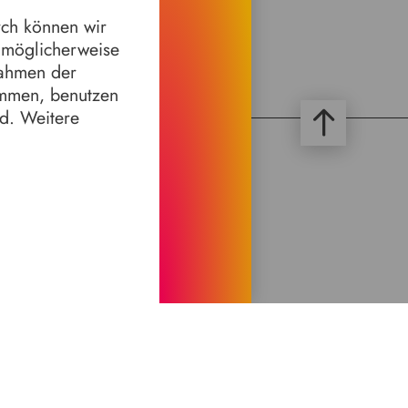
rch können wir
n möglicherweise
Rahmen der
immen, benutzen
nd. Weitere
emeines
rt & Kontakt
ngszeiten & Eintrittspreise
ssum
schutz