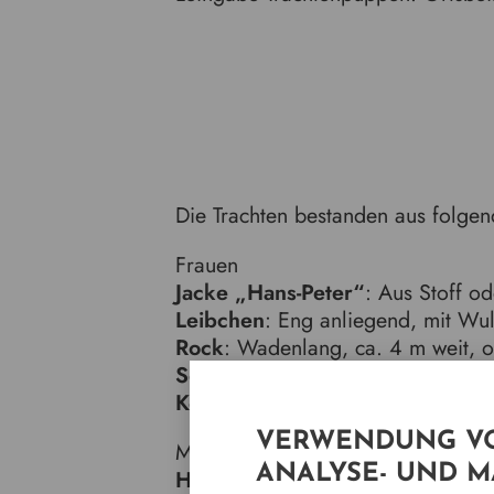
Die Trachten bestanden aus folgen
Frauen
Jacke „Hans-Peter“
: Aus Stoff o
Leibchen
: Eng anliegend, mit Wul
Rock
: Wadenlang, ca. 4 m weit, of
Schürze
: Passend zur Jacke und 
Kopfschmuck
: Zöpfe zu einem „S
VERWENDUNG VO
Männer
ANALYSE- UND 
Hosen
: Schwarze lange Hosen.