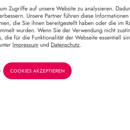
schlitz.
m Zugriffe auf unsere Website zu analysieren. Dadu
verbessern. Unsere Partner führen diese Informatione
men, die Sie ihnen bereitgestellt haben oder die im 
ammelt wurden. Wenn Sie der Verwendung nicht zust
, die für die Funktionalität der Webseite essentiell si
unter
Impressum
und
Datenschutz
.
COOKIES AKZEPTIEREN
klinks
Allg
hundertgalerie
Anfah
burger Kameramuseum
Öffnu
hrhunderte in 8 Objekten
Impre
tgeschichten
Daten
alle sind Marburg - 50 Jahre Gebietsreform
k für Stück
tgeschichte*n
rie der Marburger Oberbürgermeister