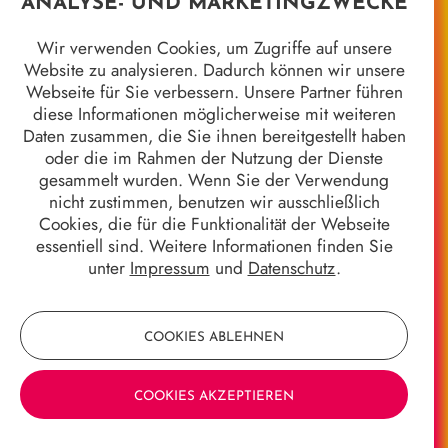
Quicklinks
ANALYSE- UND MARKETINGZWECKE
Jahrhundertgalerie
Wir verwenden Cookies, um Zugriffe auf unsere
Marburger Kameramuseum
Website zu analysieren. Dadurch können wir unsere
8 Jahrhunderte in 8 Objekten
Webseite für Sie verbessern. Unsere Partner führen
Stadtgeschichten
diese Informationen möglicherweise mit weiteren
Wir alle sind Marburg - 50 Jahre Gebietsreform
Daten zusammen, die Sie ihnen bereitgestellt haben
Stück für Stück
oder die im Rahmen der Nutzung der Dienste
Stadtgeschichte*n
gesammelt wurden. Wenn Sie der Verwendung
Galerie der Marburger Oberbürgermeister
nicht zustimmen, benutzen wir ausschließlich
Allgemeines
Cookies, die für die Funktionalität der Webseite
Anfahrt & Kontakt
essentiell sind. Weitere Informationen finden Sie
Öffnungszeiten & Eintrittspreise
unter
Impressum
und
Datenschutz
.
Impressum
Datenschutz
COOKIES ABLEHNEN
COOKIES AKZEPTIEREN