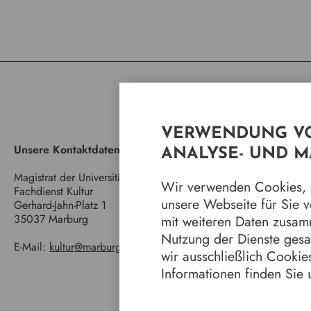
VERWENDUNG VO
Unsere Kontaktdaten
Quic
ANALYSE- UND 
Magistrat der Universitätsstadt Marburg
Jahr
Wir verwenden Cookies, u
Fachdienst Kultur
Mar
unsere Webseite für Sie 
Gerhard-Jahn-Platz 1
8 Ja
35037 Marburg
Stad
mit weiteren Daten zusam
Wir 
Nutzung der Dienste ges
E-Mail:
kultur@marburg-stadt.de
Stüc
wir ausschließlich Cookies
Stad
Informationen finden Sie 
Gale