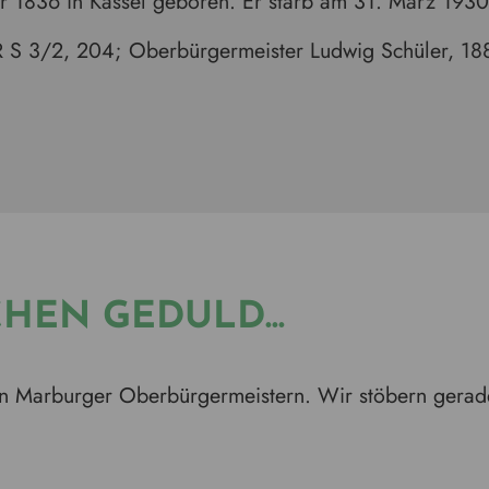
r 1836 in Kassel geboren. Er starb am 31. März 1930
R S 3/2, 204; Oberbürgermeister Ludwig Schüler, 18
HEN GEDULD...
en Marburger Oberbürgermeistern. Wir stöbern gerad