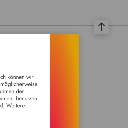
emeines
rt & Kontakt
rch können wir
ngszeiten & Eintrittspreise
n möglicherweise
ssum
schutz
Rahmen der
immen, benutzen
nd. Weitere