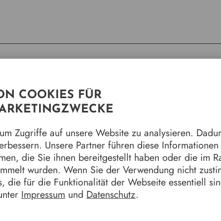
N COOKIES FÜR
klinks
Allg
MARKETINGZWECKE
hundertgalerie
Anfah
m Zugriffe auf unsere Website zu analysieren. Dadu
burger Kameramuseum
Öffnu
verbessern. Unsere Partner führen diese Informatione
hrhunderte in 8 Objekten
Impre
tgeschichten
Daten
men, die Sie ihnen bereitgestellt haben oder die im 
alle sind Marburg - 50 Jahre Gebietsreform
ammelt wurden. Wenn Sie der Verwendung nicht zust
k für Stück
, die für die Funktionalität der Webseite essentiell si
tgeschichte*n
unter
Impressum
und
Datenschutz
.
rie der Marburger Oberbürgermeister