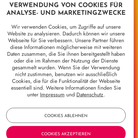
VERWENDUNG VON COOKIES FÜR
ANALYSE- UND MARKETINGZWECKE
Wir verwenden Cookies, um Zugriffe auf unsere
Website zu analysieren. Dadurch können wir unsere
Webseite für Sie verbessern. Unsere Partner führen
diese Informationen möglicherweise mit weiteren
Daten zusammen, die Sie ihnen bereitgestellt haben
Unsere Kontaktdaten
oder die im Rahmen der Nutzung der Dienste
Magistrat der Universitätsstadt Marburg
gesammelt wurden. Wenn Sie der Verwendung
Fachdienst Kultur
nicht zustimmen, benutzen wir ausschließlich
Gerhard-Jahn-Platz 1
Cookies, die für die Funktionalität der Webseite
35037 Marburg
essentiell sind. Weitere Informationen finden Sie
unter
Impressum
und
Datenschutz
.
E-Mail:
kultur@marburg-stadt.de
COOKIES ABLEHNEN
Quicklinks
COOKIES AKZEPTIEREN