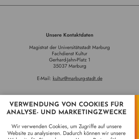
Unsere Kontaktdaten
Magistrat der Universitätsstadt Marburg
Fachdienst Kultur
Gerhard-Jahn-Platz 1
35037 Marburg
E-Mail:
kultur@marburg-stadt.de
VERWENDUNG VON COOKIES FÜR
Quicklinks
ANALYSE- UND MARKETINGZWECKE
Jahrhundertgalerie
Wir verwenden Cookies, um Zugriffe auf unsere
Marburger Kameramuseum
Website zu analysieren. Dadurch können wir unsere
8 Jahrhunderte in 8 Objekten