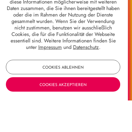
diese Informationen möglicherweise mit weiteren
Daten zusammen, die Sie ihnen bereitgestellt haben
Unsere Kontaktdaten
oder die im Rahmen der Nutzung der Dienste
Magistrat der Universitätsstadt Marburg
gesammelt wurden. Wenn Sie der Verwendung
Fachdienst Kultur
nicht zustimmen, benutzen wir ausschließlich
Gerhard-Jahn-Platz 1
Cookies, die für die Funktionalität der Webseite
35037 Marburg
essentiell sind. Weitere Informationen finden Sie
unter
Impressum
und
Datenschutz
.
E-Mail:
kultur@marburg-stadt.de
COOKIES ABLEHNEN
Quicklinks
COOKIES AKZEPTIEREN
Jahrhundertgalerie
Marburger Kameramuseum
8 Jahrhunderte in 8 Objekten
Stadtgeschichten
Wir alle sind Marburg - 50 Jahre Gebietsreform
Stück für Stück
Stadtgeschichte*n