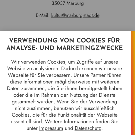
35037 Marburg
E-Mail:
kultur@marburg-stadt.de
VERWENDUNG VON COOKIES FÜR
Quicklinks
ANALYSE- UND MARKETINGZWECKE
Jahrhundertgalerie
Wir verwenden Cookies, um Zugriffe auf unsere
Marburger Kameramuseum
Website zu analysieren. Dadurch können wir unsere
8 Jahrhunderte in 8 Objekten
Webseite für Sie verbessern. Unsere Partner führen
Stadtgeschichten
diese Informationen möglicherweise mit weiteren
Wir alle sind Marburg - 50 Jahre Gebietsreform
Daten zusammen, die Sie ihnen bereitgestellt haben
Stück für Stück
oder die im Rahmen der Nutzung der Dienste
Stadtgeschichte*n
gesammelt wurden. Wenn Sie der Verwendung
Galerie der Marburger Oberbürgermeister
nicht zustimmen, benutzen wir ausschließlich
Allgemeines
Cookies, die für die Funktionalität der Webseite
Anfahrt & Kontakt
essentiell sind. Weitere Informationen finden Sie
Öffnungszeiten & Eintrittspreise
unter
Impressum
und
Datenschutz
.
Impressum