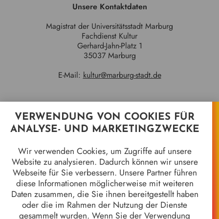
Unsere Kontaktdaten
Magistrat der Universitätsstadt Marburg
Fachdienst Kultur
Gerhard-Jahn-Platz 1
35037 Marburg
E-Mail:
kultur@marburg-stadt.de
VERWENDUNG VON COOKIES FÜR
Quicklinks
ANALYSE- UND MARKETINGZWECKE
Jahrhundertgalerie
Wir verwenden Cookies, um Zugriffe auf unsere
Marburger Kameramuseum
Website zu analysieren. Dadurch können wir unsere
8 Jahrhunderte in 8 Objekten
Webseite für Sie verbessern. Unsere Partner führen
Stadtgeschichten
diese Informationen möglicherweise mit weiteren
Wir alle sind Marburg - 50 Jahre Gebietsreform
Daten zusammen, die Sie ihnen bereitgestellt haben
Stück für Stück
oder die im Rahmen der Nutzung der Dienste
Stadtgeschichte*n
gesammelt wurden. Wenn Sie der Verwendung
Galerie der Marburger Oberbürgermeister