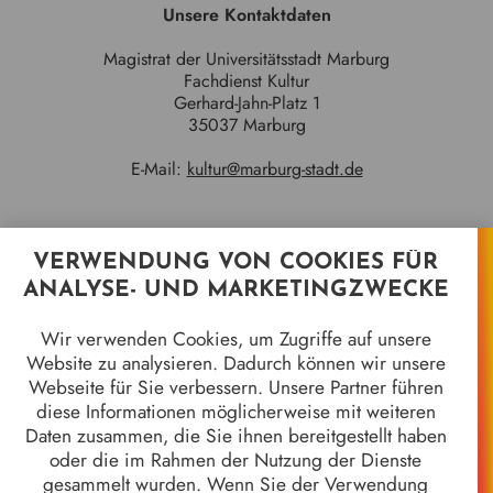
Unsere Kontaktdaten
Magistrat der Universitätsstadt Marburg
Fachdienst Kultur
Gerhard-Jahn-Platz 1
35037 Marburg
E-Mail:
kultur@marburg-stadt.de
VERWENDUNG VON COOKIES FÜR
Quicklinks
ANALYSE- UND MARKETINGZWECKE
Jahrhundertgalerie
Wir verwenden Cookies, um Zugriffe auf unsere
Marburger Kameramuseum
Website zu analysieren. Dadurch können wir unsere
8 Jahrhunderte in 8 Objekten
Webseite für Sie verbessern. Unsere Partner führen
Stadtgeschichten
diese Informationen möglicherweise mit weiteren
Wir alle sind Marburg - 50 Jahre Gebietsreform
Daten zusammen, die Sie ihnen bereitgestellt haben
Stück für Stück
oder die im Rahmen der Nutzung der Dienste
Stadtgeschichte*n
gesammelt wurden. Wenn Sie der Verwendung
Galerie der Marburger Oberbürgermeister