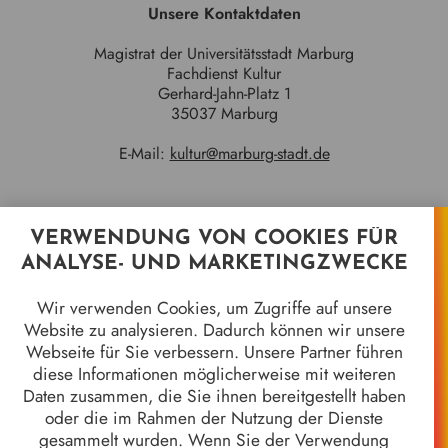
Unsere Kontaktdaten
Magistrat der Universitätsstadt Marburg
Fachdienst Kultur
Gerhard-Jahn-Platz 1
35037 Marburg
E-Mail:
kultur@marburg-stadt.de
VERWENDUNG VON COOKIES FÜR
Quicklinks
ANALYSE- UND MARKETINGZWECKE
Jahrhundertgalerie
Wir verwenden Cookies, um Zugriffe auf unsere
Marburger Kameramuseum
Website zu analysieren. Dadurch können wir unsere
8 Jahrhunderte in 8 Objekten
Webseite für Sie verbessern. Unsere Partner führen
Stadtgeschichten
diese Informationen möglicherweise mit weiteren
Wir alle sind Marburg - 50 Jahre Gebietsreform
Daten zusammen, die Sie ihnen bereitgestellt haben
Stück für Stück
oder die im Rahmen der Nutzung der Dienste
Stadtgeschichte*n
gesammelt wurden. Wenn Sie der Verwendung
Galerie der Marburger Oberbürgermeister